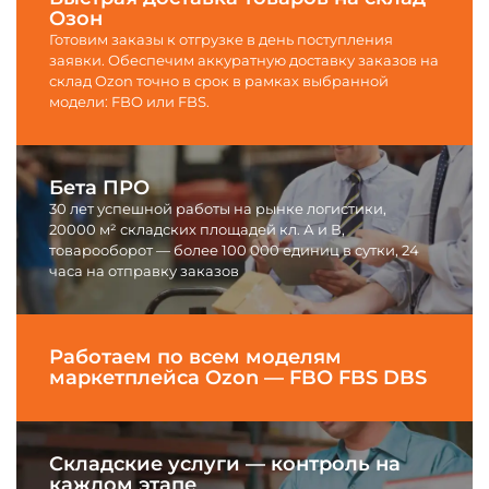
Озон
Готовим заказы к отгрузке в день поступления
заявки. Обеспечим аккуратную доставку заказов на
склад Ozon точно в срок в рамках выбранной
модели: FBO или FBS.
Бета ПРО
30 лет успешной работы на рынке логистики,
20000 м² складских площадей кл. А и В,
товарооборот — более 100 000 единиц в сутки, 24
часа на отправку заказов
Работаем по всем моделям
маркетплейса Ozon — FBO FBS DBS
Складские услуги — контроль на
каждом этапе