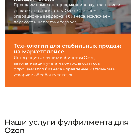
Проводим комплектацию, маркировку, хранение и
упаковку по стандартам Ozon. Снижаем
операционные издержки бизнеса, исключаем
пересорт и недостачи товаров.
Технологии для стабильных продаж
на маркетплейсе
Интеграция с личным кабинетом Озон,
автоматизация учета и контроль остатков.
Упрощаем для бизнеса управление магазином и
ускоряем обработку заказов.
Наши услуги фулфилмента для
Ozon