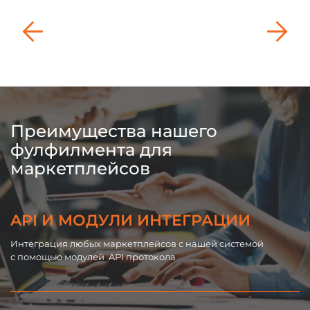
Преимущества нашего
фулфилмента для
маркетплейсов
API И МОДУЛИ ИНТЕГРАЦИИ
Интеграция любых маркетплейсов с нашей системой
На
с помощью модулей API протокола
ч