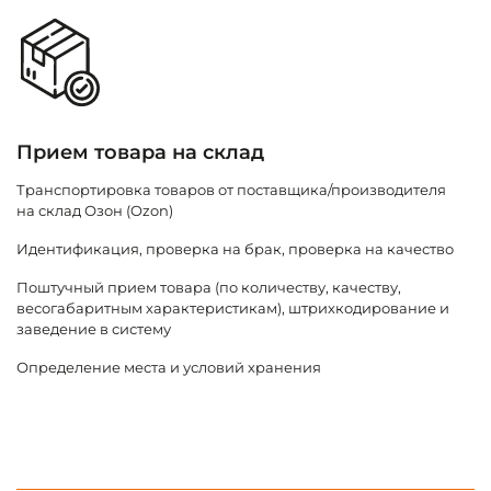
Прием товара на склад
Х
Транспортировка товаров от поставщика/производителя
Х
на склад Озон (Ozon)
я
Идентификация, проверка на брак, проверка на качество
С
Поштучный прием товара (по количеству, качеству,
С
весогабаритным характеристикам), штрихкодирование и
П
заведение в систему
пр
Определение места и условий хранения
бь
б
У
м