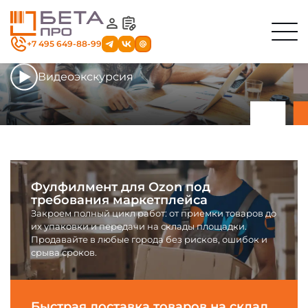
+7 495 649-88-99
Видеоэкскурсия
Секция
с навигационным
меню
Немного
Фулфилмент для Ozon под
о нас
требования маркетплейса
Закроем полный цикл работ: от приемки товаров до
их упаковки и передачи на склады площадки.
Продавайте в любые города без рисков, ошибок и
срыва сроков.
Быстрая доставка товаров на склад