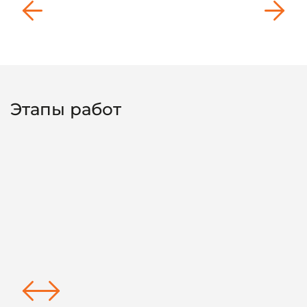
Этапы работ
ифинг, изучаем ассортимент, объемы, частоту
еографию доставки, характеристики товаров.
 требования маркетплейсов: Wildberries, Ozon,
кет. Подбираем оптимальную схему — FBO или
Объясняем, как модель фулфилмента влияет на
оки, оборот. Строим прогнозы и находим слабые
ущей системе работы селлера.