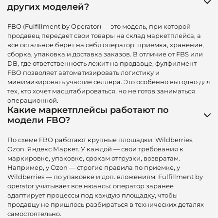
других моделей?
FBO (Fulfillment by Operator) — это модель, при которой
продавец передает свои товары на склад маркетплейса, а
все остальное берет на себя оператор: приемка, хранение,
сборка, упаковка и доставка заказов. В отличие от FBS или
DB, где ответственность лежит на продавце, фулфилмент
FBO позволяет автоматизировать логистику и
минимизировать участие селлера. Это особенно выгодно для
тех, кто хочет масштабироваться, но не готов заниматься
операционкой.
Какие маркетплейсы работают по
модели FBO?
По схеме FBO работают крупные площадки: Wildberries,
Ozon, Яндекс Маркет. У каждой — свои требования к
маркировке, упаковке, срокам отгрузки, возвратам.
Например, у Ozon — строгие правила по приемке, у
Wildberries — по упаковке и доп. вложениям. Fulfillment by
operator учитывает все нюансы: оператор заранее
адаптирует процессы под каждую площадку, чтобы
продавцу не пришлось разбираться в технических деталях
самостоятельно.