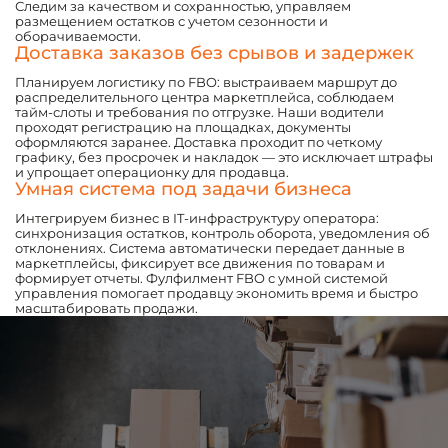
Следим за качеством и сохранностью, управляем
размещением остатков с учетом сезонности и
оборачиваемости.
Доставка заказов без срывов и задержек
Планируем логистику по FBO: выстраиваем маршрут до
распределительного центра маркетплейса, соблюдаем
тайм-слоты и требования по отгрузке. Наши водители
проходят регистрацию на площадках, документы
оформляются заранее. Доставка проходит по четкому
графику, без просрочек и накладок — это исключает штрафы
и упрощает операционку для продавца.
Умная система под задачи бизнеса
Интегрируем бизнес в IT-инфраструктуру оператора:
синхронизация остатков, контроль оборота, уведомления об
отклонениях. Система автоматически передает данные в
маркетплейсы, фиксирует все движения по товарам и
формирует отчеты. Фулфилмент FBO с умной системой
управления помогает продавцу экономить время и быстро
масштабировать продажи.