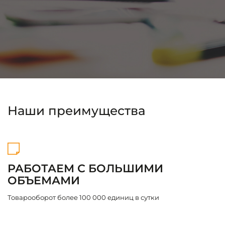
и схем DBS. Приемка товара, маркировка, хран
в ячейках/мезонин/вешальное, складская обраб
предпродажная подготовка, API-интеграции, до
до ПВЗ или клиенту.
Наши преимущества
РАБОТАЕМ С БОЛЬШИМИ
ОБЪЕМАМИ
С
с
Товарооборот более 100 000 единиц в сутки