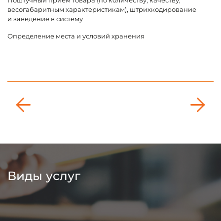
П
весогабаритным характеристикам), штрихкодирование
пр
и заведение в систему
п
Определение места и условий хранения
м
У
м
Виды услуг
даптированы под требования каналов продаж