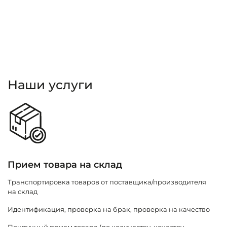
службы доставки день в день
семи транспортными развязками
 рейсы в сортировочные центры маркетплейсов
Наши услуги
Прием товара на склад
Х
Транспортировка товаров от поставщика/производителя
Х
на склад
С
Идентификация, проверка на брак, проверка на качество
П
Поштучный прием товара (по количеству, качеству,