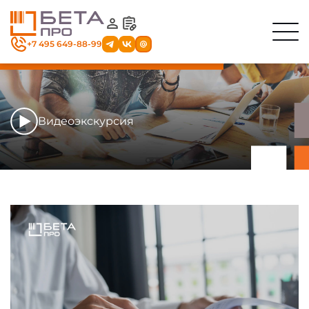
+7 495 649-88-99
Видеоэкскурсия
Секция
с навигационным
меню