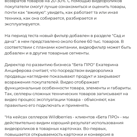
возвратов товаров на 20-30%. С помощью видеороликов
покупатели смогут лучше ознакомиться и оценить товары,
почти как "вживую": увидеть, как работает та или иная
техника, как она собирается, разбирается и
эксплуатируется.
На период теста новый фильтр добавлен в разделе "Сад и
дача": в нем представлено около более 60 тыс. товаров. В
соответствии с планами компании, видеофильтр может быть
добавлен и в другие товарные сегменты.
Директор по развитию бизнеса "Бета ПРО" Екатерина
Анциферова считает, что посредством видеоролика
продавцы нагляднее показывают продукт и закрывают
возражения покупателей. Видео отображает
функциональные особенности товара, элементы и габариты.
Так, селлеры сложных технических товаров записывают на
видео процесс эксплуатации товара - объясняют, как
правильно его подключать и применять.
"На кейсах селлеров Wildberries - клиентов «Бета ПРО» - мы
действительно видим хороший результат использования
видеороликов в товарных карточках. Во-первых,
повышается открываемость карточки и конверсия в