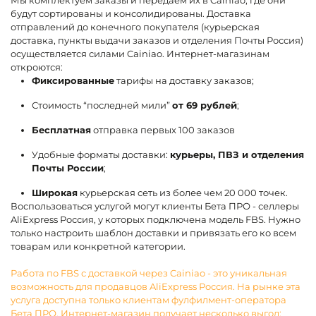
Мы комплектуем заказы и передаем их в Cainiao, где они
будут сортированы и консолидированы. Доставка
отправлений до конечного покупателя (курьерская
доставка, пункты выдачи заказов и отделения Почты Россия)
осуществляется силами Cainiao. Интернет-магазинам
откроются:
Фиксированные
тарифы на доставку заказов;
Стоимость “последней мили”
от 69 рублей
;
Бесплатная
отправка первых 100 заказов
Удобные форматы доставки:
курьеры, ПВЗ и отделения
Почты России
;
Широкая
курьерская сеть из более чем 20 000 точек.
Воспользоваться услугой могут клиенты Бета ПРО - селлеры
AliExpress Россия, у которых подключена модель FBS. Нужно
только настроить шаблон доставки и привязать его ко всем
товарам или конкретной категории.
Работа по FBS с доставкой через Cainiao - это уникальная
возможность для продавцов AliExpress Россия. На рынке эта
услуга доступна только клиентам фулфилмент-оператора
Бета ПРО. Интернет-магазин получает несколько выгод: