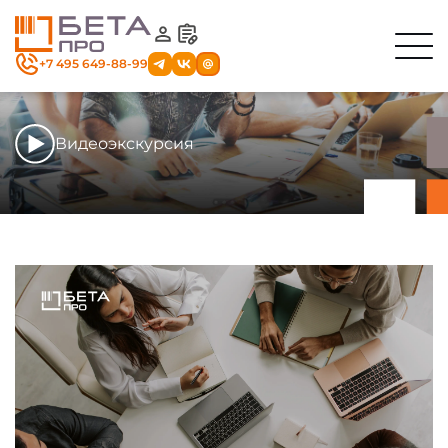
+7 495 649-88-99
Видеоэкскурсия
Секция
с навигационным
меню