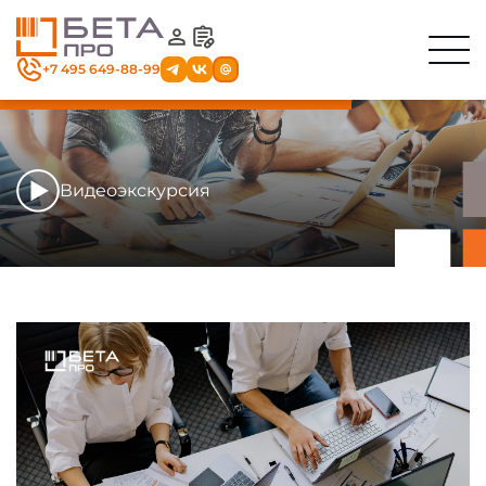
+7 495 649-88-99
Видеоэкскурсия
Секция
с навигационным
меню